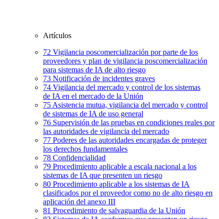
Artículos
72
Vigilancia poscomercialización por parte de los
proveedores y plan de vigilancia poscomercialización
para sistemas de IA de alto riesgo
73
Notificación de incidentes graves
74
Vigilancia del mercado y control de los sistemas
de IA en el mercado de la Unión
75
Asistencia mutua, vigilancia del mercado y control
de sistemas de IA de uso general
76
Supervisión de las pruebas en condiciones reales por
las autoridades de vigilancia del mercado
77
Poderes de las autoridades encargadas de proteger
los derechos fundamentales
78
Confidencialidad
79
Procedimiento aplicable a escala nacional a los
sistemas de IA que presenten un riesgo
80
Procedimiento aplicable a los sistemas de IA
clasificados por el proveedor como no de alto riesgo en
aplicación del anexo III
81
Procedimiento de salvaguardia de la Unión