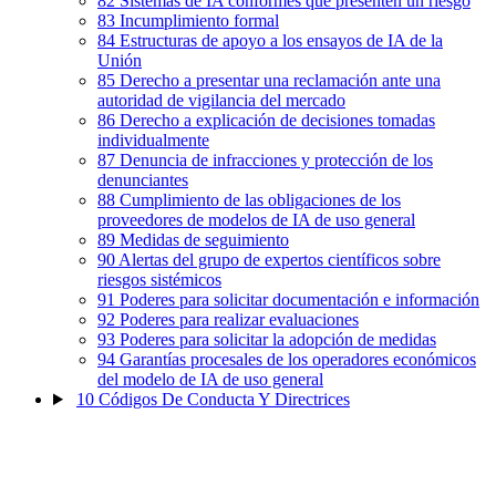
82
Sistemas de IA conformes que presenten un riesgo
83
Incumplimiento formal
84
Estructuras de apoyo a los ensayos de IA de la
Unión
85
Derecho a presentar una reclamación ante una
autoridad de vigilancia del mercado
86
Derecho a explicación de decisiones tomadas
individualmente
87
Denuncia de infracciones y protección de los
denunciantes
88
Cumplimiento de las obligaciones de los
proveedores de modelos de IA de uso general
89
Medidas de seguimiento
90
Alertas del grupo de expertos científicos sobre
riesgos sistémicos
91
Poderes para solicitar documentación e información
92
Poderes para realizar evaluaciones
93
Poderes para solicitar la adopción de medidas
94
Garantías procesales de los operadores económicos
del modelo de IA de uso general
10
Códigos De Conducta Y Directrices