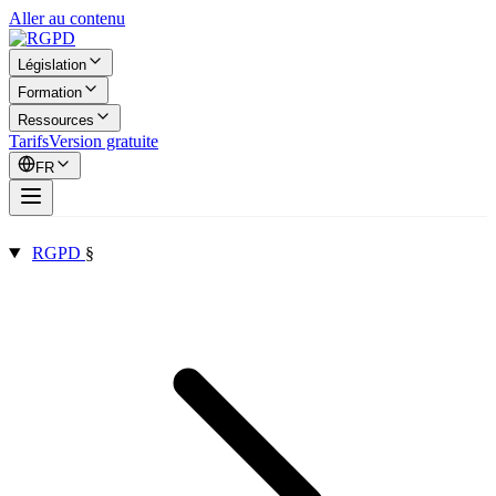
Aller au contenu
Législation
Formation
Ressources
Tarifs
Version gratuite
FR
RGPD
§