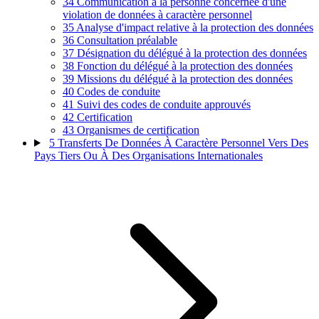
34
Communication à la personne concernée d'une
violation de données à caractère personnel
35
Analyse d'impact relative à la protection des données
36
Consultation préalable
37
Désignation du délégué à la protection des données
38
Fonction du délégué à la protection des données
39
Missions du délégué à la protection des données
40
Codes de conduite
41
Suivi des codes de conduite approuvés
42
Certification
43
Organismes de certification
5
Transferts De Données À Caractère Personnel Vers Des
Pays Tiers Ou À Des Organisations Internationales