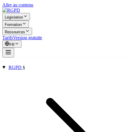
Aller au contenu
Législation
Formation
Ressources
Tarifs
Version gratuite
FR
RGPD
§