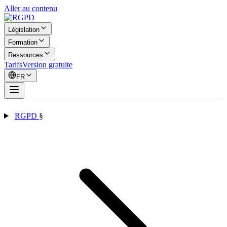
Aller au contenu
Législation
Formation
Ressources
Tarifs
Version gratuite
FR
RGPD
§