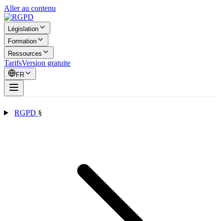
Aller au contenu
Législation
Formation
Ressources
Tarifs
Version gratuite
FR
RGPD
§