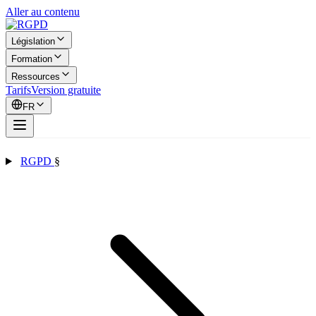
Aller au contenu
Législation
Formation
Ressources
Tarifs
Version gratuite
FR
RGPD
§