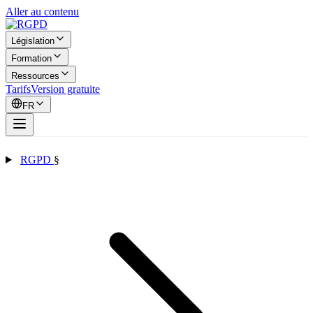
Aller au contenu
Législation
Formation
Ressources
Tarifs
Version gratuite
FR
RGPD
§