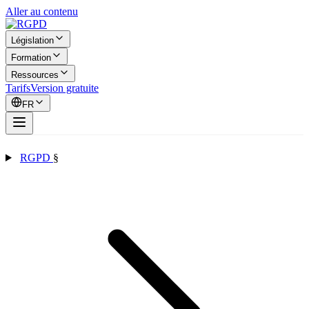
Aller au contenu
Législation
Formation
Ressources
Tarifs
Version gratuite
FR
RGPD
§