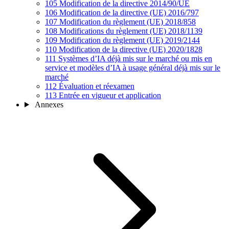
105
Modification de la directive 2014/90/UE
106
Modification de la directive (UE) 2016/797
107
Modification du règlement (UE) 2018/858
108
Modifications du règlement (UE) 2018/1139
109
Modification du règlement (UE) 2019/2144
110
Modification de la directive (UE) 2020/1828
111
Systèmes d’IA déjà mis sur le marché ou mis en
service et modèles d’IA à usage général déjà mis sur le
marché
112
Évaluation et réexamen
113
Entrée en vigueur et application
Annexes