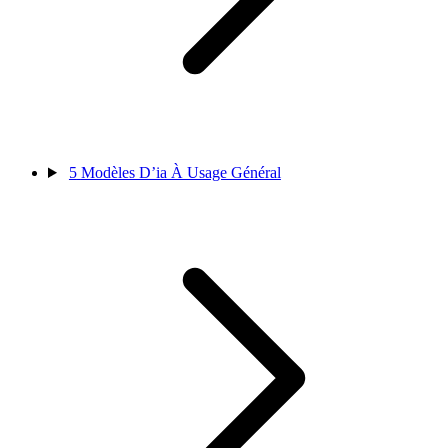
5
Modèles D’ia À Usage Général