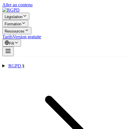
Aller au contenu
Législation
Formation
Ressources
Tarifs
Version gratuite
FR
RGPD
§