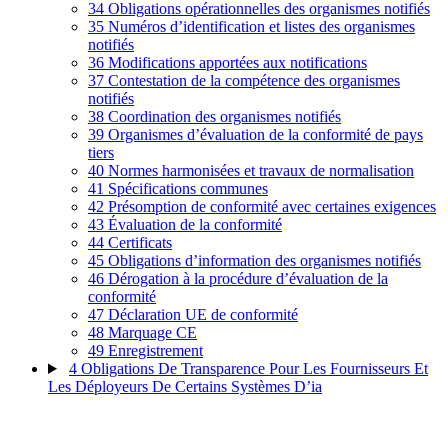
34
Obligations opérationnelles des organismes notifiés
35
Numéros d’identification et listes des organismes
notifiés
36
Modifications apportées aux notifications
37
Contestation de la compétence des organismes
notifiés
38
Coordination des organismes notifiés
39
Organismes d’évaluation de la conformité de pays
tiers
40
Normes harmonisées et travaux de normalisation
41
Spécifications communes
42
Présomption de conformité avec certaines exigences
43
Évaluation de la conformité
44
Certificats
45
Obligations d’information des organismes notifiés
46
Dérogation à la procédure d’évaluation de la
conformité
47
Déclaration UE de conformité
48
Marquage CE
49
Enregistrement
4
Obligations De Transparence Pour Les Fournisseurs Et
Les Déployeurs De Certains Systèmes D’ia