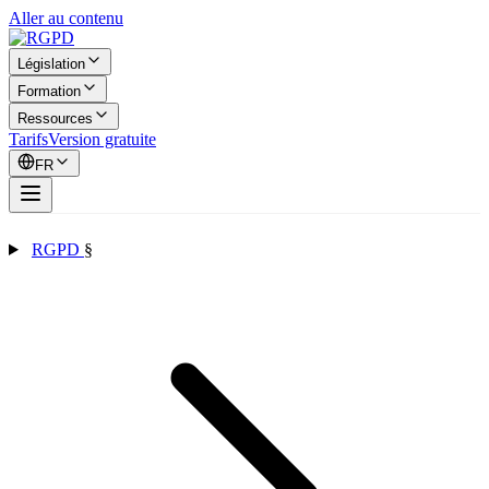
Aller au contenu
Législation
Formation
Ressources
Tarifs
Version gratuite
FR
RGPD
§