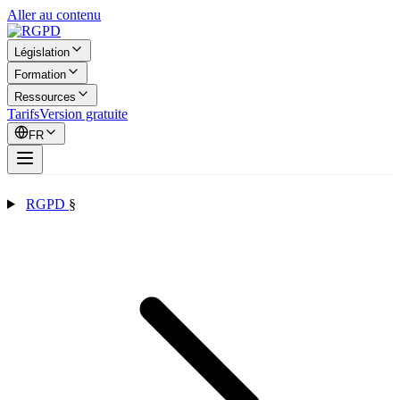
Aller au contenu
Législation
Formation
Ressources
Tarifs
Version gratuite
FR
RGPD
§