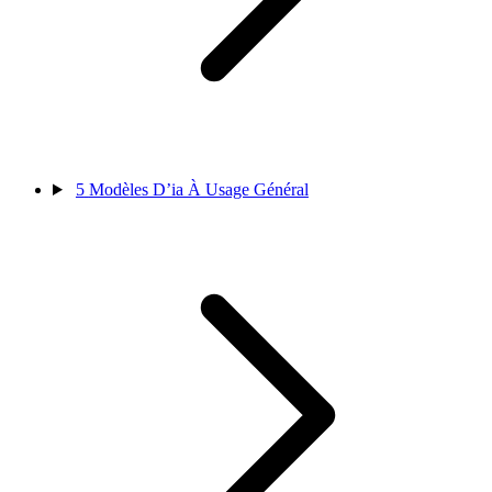
5
Modèles D’ia À Usage Général