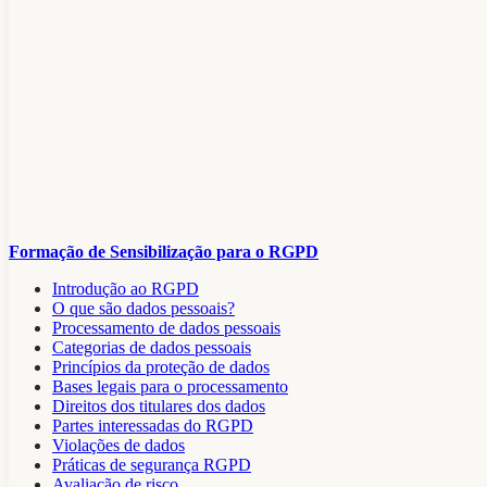
Formação de Sensibilização para o RGPD
Introdução ao RGPD
O que são dados pessoais?
Processamento de dados pessoais
Categorias de dados pessoais
Princípios da proteção de dados
Bases legais para o processamento
Direitos dos titulares dos dados
Partes interessadas do RGPD
Violações de dados
Práticas de segurança RGPD
Avaliação de risco