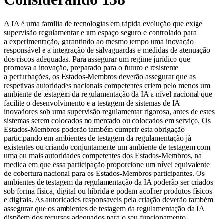
A IA é uma família de tecnologias em rápida evolução que exige
supervisão regulamentar e um espaço seguro e controlado para
a experimentação, garantindo ao mesmo tempo uma inovação
responsável e a integração de salvaguardas e medidas de atenuação
dos riscos adequadas. Para assegurar um regime jurídico que
promova a inovação, preparado para o futuro e resistente
a perturbações, os Estados-Membros deverão assegurar que as
respetivas autoridades nacionais competentes criem pelo menos um
ambiente de testagem da regulamentação da IA a nível nacional que
facilite o desenvolvimento e a testagem de sistemas de IA
inovadores sob uma supervisão regulamentar rigorosa, antes de estes
sistemas serem colocados no mercado ou colocados em serviço. Os
Estados-Membros poderão também cumprir esta obrigação
participando em ambientes de testagem da regulamentação já
existentes ou criando conjuntamente um ambiente de testagem com
uma ou mais autoridades competentes dos Estados-Membros, na
medida em que essa participação proporcione um nível equivalente
de cobertura nacional para os Estados-Membros participantes. Os
ambientes de testagem da regulamentação da IA poderão ser criados
sob forma física, digital ou híbrida e podem acolher produtos físicos
e digitais. As autoridades responsáveis pela criação deverão também
assegurar que os ambientes de testagem da regulamentação da IA
dispõem dos recursos adequados para o seu funcionamento,