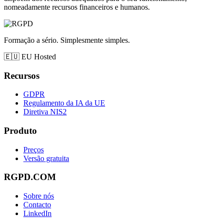
nomeadamente recursos financeiros e humanos.
Formação a sério. Simplesmente simples.
🇪🇺
EU Hosted
Recursos
GDPR
Regulamento da IA da UE
Diretiva NIS2
Produto
Preços
Versão gratuita
RGPD.COM
Sobre nós
Contacto
LinkedIn