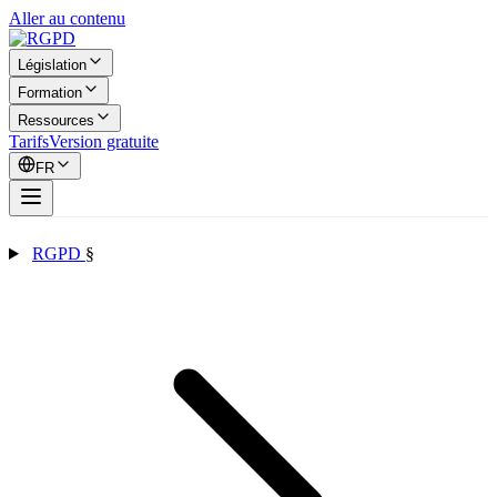
Aller au contenu
Législation
Formation
Ressources
Tarifs
Version gratuite
FR
RGPD
§