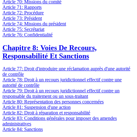
Article 70: Missions du comité
Article 71: Rapports
Article 72: Procédure
Article 73: Président
Article 74: Missions du président
Article 75: Secrétariat
Article 76: Confidentialité
Chapitre 8: Voies De Recours,
Responsabilité Et Sanctions
Article 77: Droit d'introduire une réclamation auprès d'une autorité
de contrôle
Article 78: Droit à un recours juridictionnel effectif contre une
autorité de contrôle
Article 79: Droit à un recours juridictionnel effectif contre un
responsable du traitement ou un sous-traitant
Article 80: Représentation des personnes concernées
Article 81: Suspension d'une action
Article 82: Droit à réparation et responsabilité
Article 83: Conditions générales pour imposer des amendes
administratives
Article 84: Sanctions