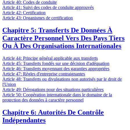
Article 40: Codes de conduite
Article 41: Suivi des codes de conduite approuvés
Article 42: Certification
Article 43: Organismes de certification
Chapitre 5: Transferts De Données À
Caractère Personnel Vers Des Pays Tiers
Ou À Des Organisations Internationales
Article 44: Principe général applicable aux transferts
Article 45: Transferts fondés sur une décision d'adéquation
Article 46: Transferts moyennant des garanties appropriées
Article 47: Règles d'entreprise contraignantes
Article 48: Transferts ou divulgations non autorisés par le droit de
l'Union
Article 49: Dérogations pour des situations particulières
Article 50: Coopération internationale dans le domaine de la
protection des données à caractère personnel
Chapitre 6: Autorités De Contrôle
Indépendantes