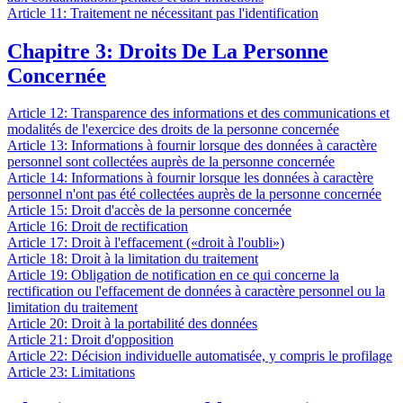
Article 11: Traitement ne nécessitant pas l'identification
Chapitre 3: Droits De La Personne
Concernée
Article 12: Transparence des informations et des communications et
modalités de l'exercice des droits de la personne concernée
Article 13: Informations à fournir lorsque des données à caractère
personnel sont collectées auprès de la personne concernée
Article 14: Informations à fournir lorsque les données à caractère
personnel n'ont pas été collectées auprès de la personne concernée
Article 15: Droit d'accès de la personne concernée
Article 16: Droit de rectification
Article 17: Droit à l'effacement («droit à l'oubli»)
Article 18: Droit à la limitation du traitement
Article 19: Obligation de notification en ce qui concerne la
rectification ou l'effacement de données à caractère personnel ou la
limitation du traitement
Article 20: Droit à la portabilité des données
Article 21: Droit d'opposition
Article 22: Décision individuelle automatisée, y compris le profilage
Article 23: Limitations