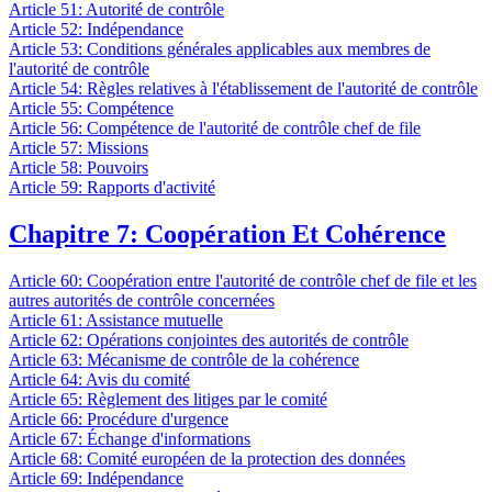
Article 51: Autorité de contrôle
Article 52: Indépendance
Article 53: Conditions générales applicables aux membres de
l'autorité de contrôle
Article 54: Règles relatives à l'établissement de l'autorité de contrôle
Article 55: Compétence
Article 56: Compétence de l'autorité de contrôle chef de file
Article 57: Missions
Article 58: Pouvoirs
Article 59: Rapports d'activité
Chapitre 7: Coopération Et Cohérence
Article 60: Coopération entre l'autorité de contrôle chef de file et les
autres autorités de contrôle concernées
Article 61: Assistance mutuelle
Article 62: Opérations conjointes des autorités de contrôle
Article 63: Mécanisme de contrôle de la cohérence
Article 64: Avis du comité
Article 65: Règlement des litiges par le comité
Article 66: Procédure d'urgence
Article 67: Échange d'informations
Article 68: Comité européen de la protection des données
Article 69: Indépendance