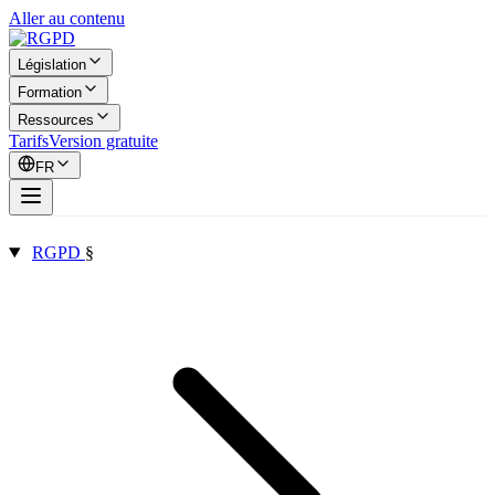
Aller au contenu
Législation
Formation
Ressources
Tarifs
Version gratuite
FR
RGPD
§