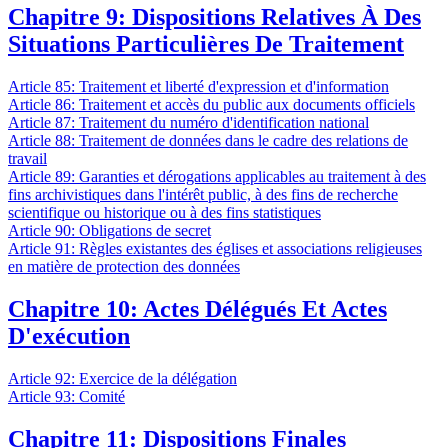
Chapitre 9: Dispositions Relatives À Des
Situations Particulières De Traitement
Article 85: Traitement et liberté d'expression et d'information
Article 86: Traitement et accès du public aux documents officiels
Article 87: Traitement du numéro d'identification national
Article 88: Traitement de données dans le cadre des relations de
travail
Article 89: Garanties et dérogations applicables au traitement à des
fins archivistiques dans l'intérêt public, à des fins de recherche
scientifique ou historique ou à des fins statistiques
Article 90: Obligations de secret
Article 91: Règles existantes des églises et associations religieuses
en matière de protection des données
Chapitre 10: Actes Délégués Et Actes
D'exécution
Article 92: Exercice de la délégation
Article 93: Comité
Chapitre 11: Dispositions Finales