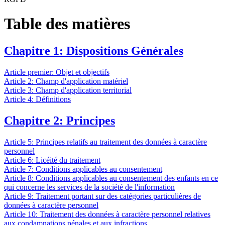
Table des matières
Chapitre 1: Dispositions Générales
Article premier: Objet et objectifs
Article 2: Champ d'application matériel
Article 3: Champ d'application territorial
Article 4: Définitions
Chapitre 2: Principes
Article 5: Principes relatifs au traitement des données à caractère
personnel
Article 6: Licéité du traitement
Article 7: Conditions applicables au consentement
Article 8: Conditions applicables au consentement des enfants en ce
qui concerne les services de la société de l'information
Article 9: Traitement portant sur des catégories particulières de
données à caractère personnel
Article 10: Traitement des données à caractère personnel relatives
aux condamnations pénales et aux infractions