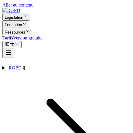
Aller au contenu
Législation
Formation
Ressources
Tarifs
Version gratuite
FR
RGPD
§