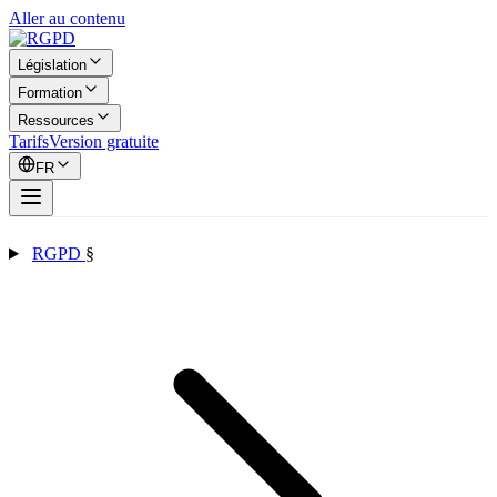
Aller au contenu
Législation
Formation
Ressources
Tarifs
Version gratuite
FR
RGPD
§