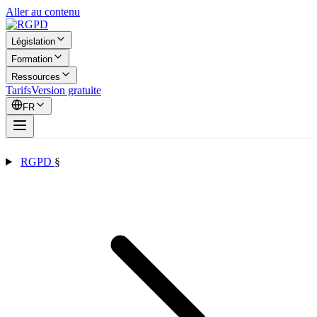
Aller au contenu
Législation
Formation
Ressources
Tarifs
Version gratuite
FR
RGPD
§