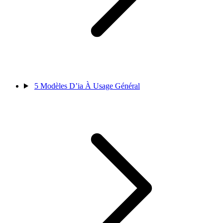
5
Modèles D’ia À Usage Général