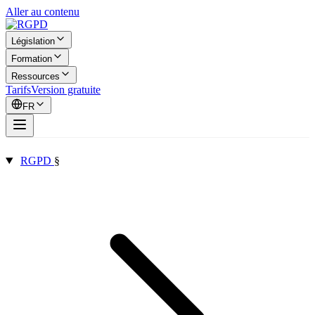
Aller au contenu
Législation
Formation
Ressources
Tarifs
Version gratuite
FR
RGPD
§