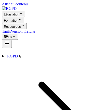
Aller au contenu
Législation
Formation
Ressources
Tarifs
Version gratuite
FR
RGPD
§