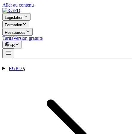
Aller au contenu
Législation
Formation
Ressources
Tarifs
Version gratuite
FR
RGPD
§