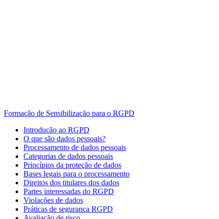
Formação de Sensibilização para o RGPD
Introdução ao RGPD
O que são dados pessoais?
Processamento de dados pessoais
Categorias de dados pessoais
Princípios da proteção de dados
Bases legais para o processamento
Direitos dos titulares dos dados
Partes interessadas do RGPD
Violações de dados
Práticas de segurança RGPD
Avaliação de risco