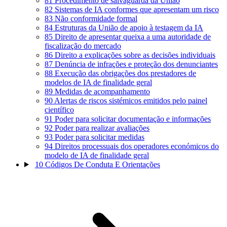
81
Procedimento de salvaguarda da União
82
Sistemas de IA conformes que apresentam um risco
83
Não conformidade formal
84
Estruturas da União de apoio à testagem da IA
85
Direito de apresentar queixa a uma autoridade de
fiscalização do mercado
86
Direito a explicações sobre as decisões individuais
87
Denúncia de infrações e proteção dos denunciantes
88
Execução das obrigações dos prestadores de
modelos de IA de finalidade geral
89
Medidas de acompanhamento
90
Alertas de riscos sistémicos emitidos pelo painel
científico
91
Poder para solicitar documentação e informações
92
Poder para realizar avaliações
93
Poder para solicitar medidas
94
Direitos processuais dos operadores económicos do
modelo de IA de finalidade geral
10
Códigos De Conduta E Orientações