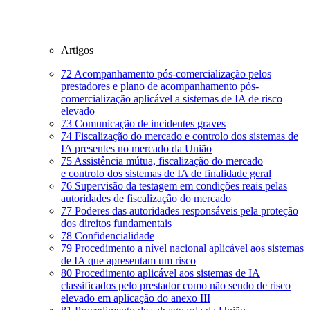
Artigos
72
Acompanhamento pós-comercialização pelos
prestadores e plano de acompanhamento pós-
comercialização aplicável a sistemas de IA de risco
elevado
73
Comunicação de incidentes graves
74
Fiscalização do mercado e controlo dos sistemas de
IA presentes no mercado da União
75
Assistência mútua, fiscalização do mercado
e controlo dos sistemas de IA de finalidade geral
76
Supervisão da testagem em condições reais pelas
autoridades de fiscalização do mercado
77
Poderes das autoridades responsáveis pela proteção
dos direitos fundamentais
78
Confidencialidade
79
Procedimento a nível nacional aplicável aos sistemas
de IA que apresentam um risco
80
Procedimento aplicável aos sistemas de IA
classificados pelo prestador como não sendo de risco
elevado em aplicação do anexo III