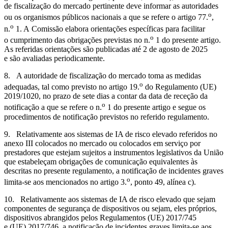
de fiscalização do mercado pertinente deve informar as autoridades
o
ou os organismos públicos nacionais a que se refere o artigo 77.
,
o
n.
1. A Comissão elabora orientações específicas para facilitar
o
o cumprimento das obrigações previstas no n.
1 do presente artigo.
As referidas orientações são publicadas até 2 de agosto de 2025
e são avaliadas periodicamente.
8. A autoridade de fiscalização do mercado toma as medidas
o
adequadas, tal como previsto no artigo 19.
do Regulamento (UE)
2019/1020, no prazo de sete dias a contar da data de receção da
o
notificação a que se refere o n.
1 do presente artigo e segue os
procedimentos de notificação previstos no referido regulamento.
9. Relativamente aos sistemas de IA de risco elevado referidos no
anexo III colocados no mercado ou colocados em serviço por
prestadores que estejam sujeitos a instrumentos legislativos da União
que estabeleçam obrigações de comunicação equivalentes às
descritas no presente regulamento, a notificação de incidentes graves
o
limita-se aos mencionados no artigo 3.
, ponto 49, alínea c).
10. Relativamente aos sistemas de IA de risco elevado que sejam
componentes de segurança de dispositivos ou sejam, eles próprios,
dispositivos abrangidos pelos Regulamentos (UE) 2017/745
e (UE) 2017/746, a notificação de incidentes graves limita-se aos