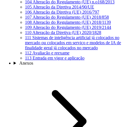
104
Alteração do Regulamento (UE) n.o168/2013
105
Alteração da Diretiva 2014/90/UE
106
Alteração da Diretiva (UE) 2016/797
107
Alteração do Regulamento (UE) 2018/858
108
Alteração do Regulamento (UE) 2018/1139
109
Alteração do Regulamento (UE) 2019/2144
110
Alteração da Diretiva (UE) 2020/1828
111
Sistemas de inteligência artificial já colocados no
mercado ou colocados em serviço e modelos de IA de
finalidade geral já colocados no mercado
112
Avaliação e reexame
113
Entrada em vigor e aplicação
Anexos