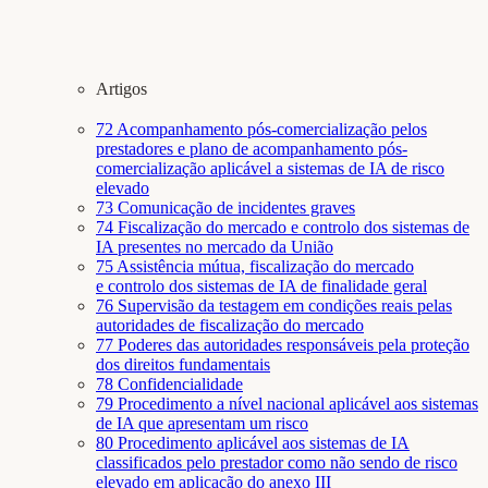
Artigos
72
Acompanhamento pós-comercialização pelos
prestadores e plano de acompanhamento pós-
comercialização aplicável a sistemas de IA de risco
elevado
73
Comunicação de incidentes graves
74
Fiscalização do mercado e controlo dos sistemas de
IA presentes no mercado da União
75
Assistência mútua, fiscalização do mercado
e controlo dos sistemas de IA de finalidade geral
76
Supervisão da testagem em condições reais pelas
autoridades de fiscalização do mercado
77
Poderes das autoridades responsáveis pela proteção
dos direitos fundamentais
78
Confidencialidade
79
Procedimento a nível nacional aplicável aos sistemas
de IA que apresentam um risco
80
Procedimento aplicável aos sistemas de IA
classificados pelo prestador como não sendo de risco
elevado em aplicação do anexo III