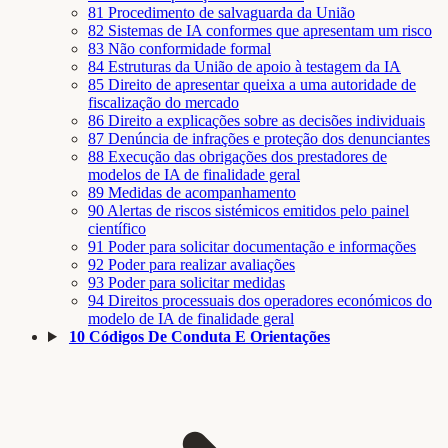
81
Procedimento de salvaguarda da União
82
Sistemas de IA conformes que apresentam um risco
83
Não conformidade formal
84
Estruturas da União de apoio à testagem da IA
85
Direito de apresentar queixa a uma autoridade de
fiscalização do mercado
86
Direito a explicações sobre as decisões individuais
87
Denúncia de infrações e proteção dos denunciantes
88
Execução das obrigações dos prestadores de
modelos de IA de finalidade geral
89
Medidas de acompanhamento
90
Alertas de riscos sistémicos emitidos pelo painel
científico
91
Poder para solicitar documentação e informações
92
Poder para realizar avaliações
93
Poder para solicitar medidas
94
Direitos processuais dos operadores económicos do
modelo de IA de finalidade geral
10
Códigos De Conduta E Orientações