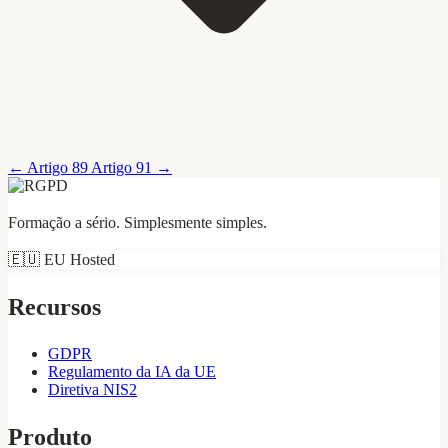
←
Artigo 89
Artigo 91
→
Formação a sério. Simplesmente simples.
🇪🇺
EU Hosted
Recursos
GDPR
Regulamento da IA da UE
Diretiva NIS2
Produto