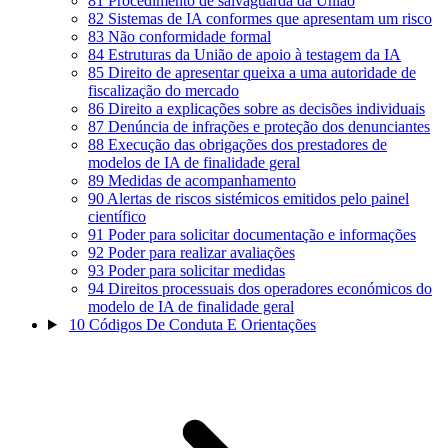
81
Procedimento de salvaguarda da União
82
Sistemas de IA conformes que apresentam um risco
83
Não conformidade formal
84
Estruturas da União de apoio à testagem da IA
85
Direito de apresentar queixa a uma autoridade de
fiscalização do mercado
86
Direito a explicações sobre as decisões individuais
87
Denúncia de infrações e proteção dos denunciantes
88
Execução das obrigações dos prestadores de
modelos de IA de finalidade geral
89
Medidas de acompanhamento
90
Alertas de riscos sistémicos emitidos pelo painel
científico
91
Poder para solicitar documentação e informações
92
Poder para realizar avaliações
93
Poder para solicitar medidas
94
Direitos processuais dos operadores económicos do
modelo de IA de finalidade geral
10
Códigos De Conduta E Orientações