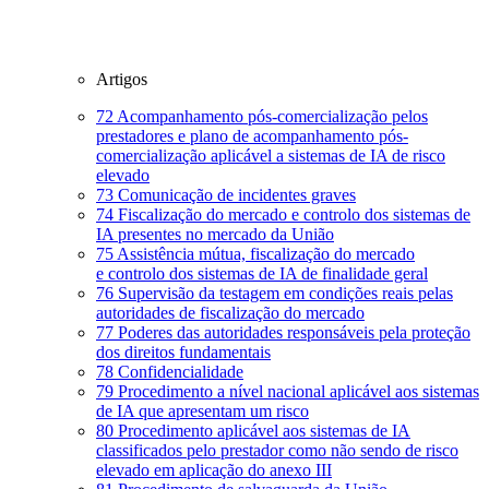
Artigos
72
Acompanhamento pós-comercialização pelos
prestadores e plano de acompanhamento pós-
comercialização aplicável a sistemas de IA de risco
elevado
73
Comunicação de incidentes graves
74
Fiscalização do mercado e controlo dos sistemas de
IA presentes no mercado da União
75
Assistência mútua, fiscalização do mercado
e controlo dos sistemas de IA de finalidade geral
76
Supervisão da testagem em condições reais pelas
autoridades de fiscalização do mercado
77
Poderes das autoridades responsáveis pela proteção
dos direitos fundamentais
78
Confidencialidade
79
Procedimento a nível nacional aplicável aos sistemas
de IA que apresentam um risco
80
Procedimento aplicável aos sistemas de IA
classificados pelo prestador como não sendo de risco
elevado em aplicação do anexo III